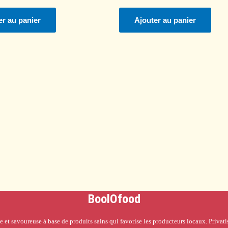
er au panier
Ajouter au panier
BoolOfood
e et savoureuse à base de produits sains qui favorise les producteurs locaux. Privati