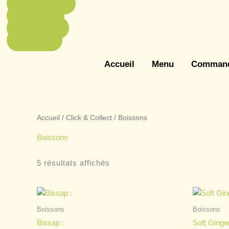
Cuisine engagée
Notre histoire
Infos pratiques
Contacts
Accueil
Menu
Comman
Accueil
/
Click & Collect
/ Boissons
Boissons
5 résultats affichés
Boissons
Boissons
Bissap :
Soft Ginge