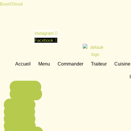
Trié
Aller
BoolOfood
par
au
prix
décroissant
contenu
Instagram
Facebook
Accueil
Menu
Commander
Traiteur
Cuisin
Commander
Réserver
Accueil
Menu
Commander
Traiteur